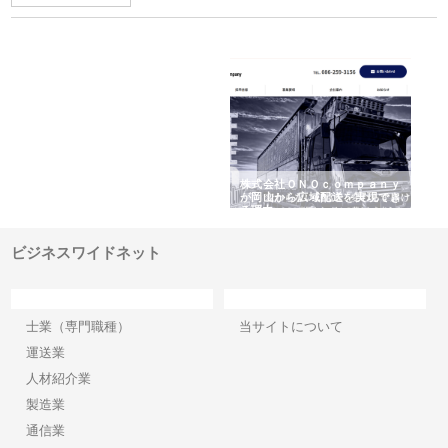
社ＯＮＯｃｏｍｐａｎｙ
株式会社アセットイノベーショ
庭楽株式会社が知多
から広域配送を実現でき
ンのワンルーム投資で始める資
と名古屋で叶える理
産形成と老後準備
間
ビジネスワイドネット
カテゴリー
サイト情報
士業（専門職種）
当サイトについて
運送業
人材紹介業
製造業
通信業