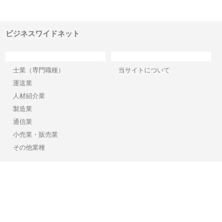
でき
ンのワンルーム投資で始める資
と名古屋で叶える理想の外構空
で
産形成と老後準備
間
ビジネスワイドネット
カテゴリー
サイト情報
士業（専門職種）
当サイトについて
運送業
人材紹介業
製造業
通信業
小売業・販売業
その他業種
Copyright©2026【ビジネスワイドネット】 All Rights reserved.