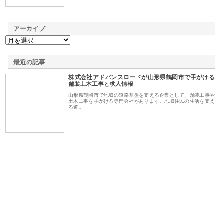
アーカイブ
最近の記事
株式会社アドバンスロードが山形県鶴岡市で手がける
舗装土木工事と求人情報
山形県鶴岡市で地域の道路基盤を支える企業として、舗装工事や
土木工事を手がける専門会社があります。地域住民の生活を支え
る道…
ｎｙ
株式会社アセットイノベーショ
庭楽株式会社が知多半島と三河
株