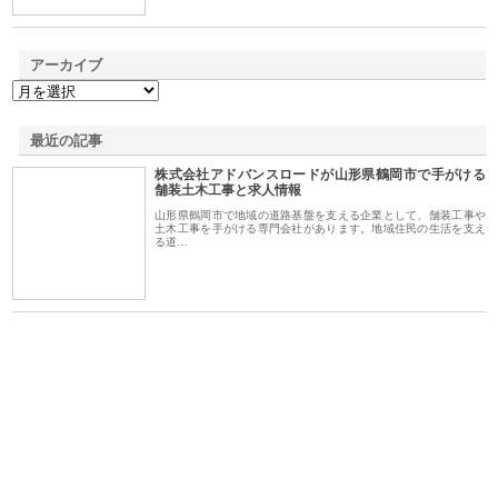
アーカイブ
最近の記事
株式会社アドバンスロードが山形県鶴岡市で手がける
舗装土木工事と求人情報
山形県鶴岡市で地域の道路基盤を支える企業として、舗装工事や
土木工事を手がける専門会社があります。地域住民の生活を支え
る道…
ｎｙ
株式会社アセットイノベーショ
庭楽株式会社が知多半島と三河
株