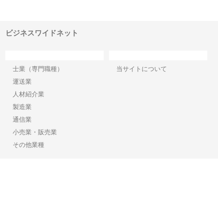
でき
ンのワンルーム投資で始める資
と名古屋で叶える理想の外構空
で
産形成と老後準備
間
ビジネスワイドネット
カテゴリー
サイト情報
士業（専門職種）
当サイトについて
運送業
人材紹介業
製造業
通信業
小売業・販売業
その他業種
Copyright©2026【ビジネスワイドネット】 All Rights reserved.