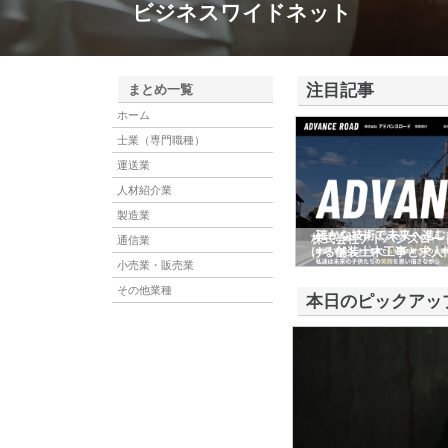
ビジネスワイドネット
注目記事
まとめ一覧
ホーム
士業（専門職種）
運送業
人材紹介業
製造業
株式会社アドバンスロー
通信業
ける舗装土木工事と求人
小売業・販売業
その他業種
本日のピックアッ