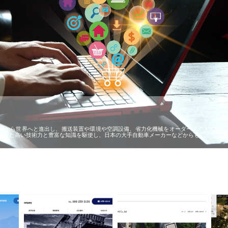
屋から世界へと進出し、搬送装置や環境や空調設備、省力化機械をオーダーメイドで製作
蓄えた高い技術力と豊富な知識を駆使し、日本の大手自動車メーカーなどからも…