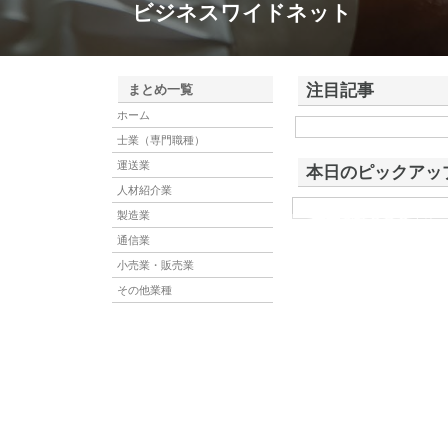
ビジネスワイドネット
注目記事
まとめ一覧
ホーム
株式会社アドバンスロー
士業（専門職種）
ける舗装土木工事と求人
運送業
本日のピックアッ
人材紹介業
製造業
株式会社ＳＲＣ
株式会社ＳＲＣは、土地の
社は、平成19年に誕生し
通信業
小売業・販売業
その他業種