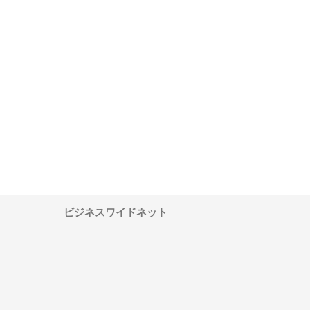
ワインエクスプレスが
安倍紙業株式会社が印刷会社に
株式会社ハクシンが大阪
果物流を支える理由と
選ばれる紙提案力と供給体制
れる公共工事の実績と強
ー待遇
ビジネスワイドネット