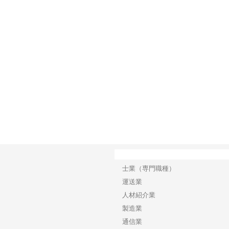
で選ば
株式会社翔栄が草津市で担う建
株式会社ＯＮＯｃｏｍｐａｎｙ
株式
み
築基礎工事の現場力と信頼性
が岡山から広域配送を実現でき
ンの
る理由
産形
カテゴリー
士業（専門職種）
運送業
人材紹介業
製造業
通信業