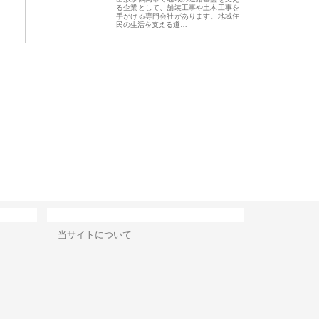
る企業として、舗装工事や土木工事を
手がける専門会社があります。地域住
民の生活を支える道…
会社アセットイノベーショ
庭楽株式会社が知多半島と三河
株式会社ナツハラが
ワンルーム投資で始める資
と名古屋で叶える理想の外構空
で滋賀の暮らしを支
成と老後準備
間
サイト情報
当サイトについて